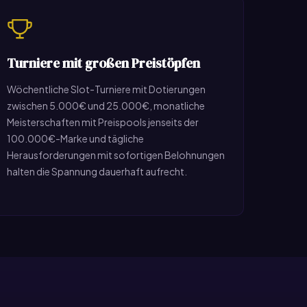
Turniere mit großen Preistöpfen
Wöchentliche Slot-Turniere mit Dotierungen
zwischen 5.000€ und 25.000€, monatliche
Meisterschaften mit Preispools jenseits der
100.000€-Marke und tägliche
Herausforderungen mit sofortigen Belohnungen
halten die Spannung dauerhaft aufrecht.