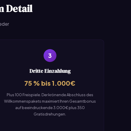
 Detail
ieder
3
Dritte Einzahlung
75 % bis 1.000€
Plus 100 Freispiele. Der krönende Abschluss des
Willkommenspakets maximiert Ihren Gesamtbonus
auf beeindruckende 3.000€ plus 350
Gratisdrehungen.