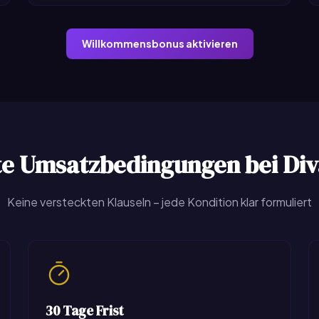
Willkommensbonus aktivieren
e Umsatzbedingungen bei Div
Keine versteckten Klauseln – jede Kondition klar formuliert
30 Tage Frist