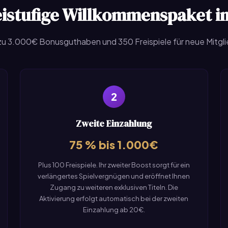
eistufige Willkommenspaket im
zu 3.000€ Bonusguthaben und 350 Freispiele für neue Mitgl
2
Zweite Einzahlung
75 % bis 1.000€
Plus 100 Freispiele. Ihr zweiter Boost sorgt für ein
verlängertes Spielvergnügen und eröffnet Ihnen
Zugang zu weiteren exklusiven Titeln. Die
Aktivierung erfolgt automatisch bei der zweiten
Einzahlung ab 20€.