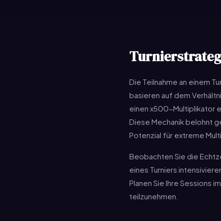
Turnierstrateg
Die Teilnahme an einem Tu
basieren auf dem Verhältni
einen x500-Multiplikator e
Diese Mechanik belohnt ge
Potenzial für extreme Mult
Beobachten Sie die Echtze
eines Turniers intensivier
Planen Sie Ihre Sessions i
teilzunehmen.