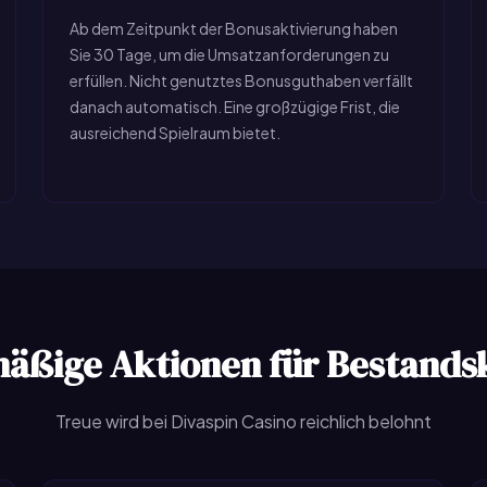
Ab dem Zeitpunkt der Bonusaktivierung haben
Sie 30 Tage, um die Umsatzanforderungen zu
erfüllen. Nicht genutztes Bonusguthaben verfällt
danach automatisch. Eine großzügige Frist, die
ausreichend Spielraum bietet.
äßige Aktionen für Bestand
Treue wird bei Divaspin Casino reichlich belohnt