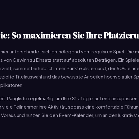
ie: So maximieren Sie Ihre Platzier
rnier unterscheidet sich grundlegend vom regulären Spiel. Di
s von Gewinn zu Einsatz statt auf absoluten Beträgen. Ein Spiel
rzielt, sammelt erheblich mehr Punkte als jemand, der 50€ einse
zielte Titelauswahl und das bewusste Anpeilen hochvolatiler 
iplikatoren.
it-Rangliste regelmäßig, um Ihre Strategie laufend anzupassen.
en viele Teilnehmer ihre Aktivität, sodass eine komfortable Führu
m Voraus und nutzen Sie den Event-Kalender, um an den lukrativs