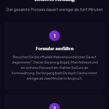
Der gesamte Prozess dauert weniger als fünf Minuten
1
Formular ausfüllen
Besuchen Sie die offizielle Webseite und klicken Sie auf
„Registrieren". Geben Sie eine gültige E-Mail-Adresse und
ein sicheres Passwort ein. Wählen Sie Euro als
Kontowährung. Der Vorgang beim Divaspin Casino nimmt
weniger als zwei Minuten in Anspruch.
2