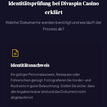
Identitätsprüfung bei Divaspin Casino
erklärt
Welche Dokumente werden benötigt und wie läuft der
Prozess ab?
Identitätsnachweis
Ein gültiger Personalausweis, Reisepass oder
Führerschein genügt. Fotografieren Sie Vorder- und
Rückseite in guter Beleuchtung. Stellen Sie sicher, dass
alle Angaben lesbar sind und das Dokument nicht
abgelaufen ist.