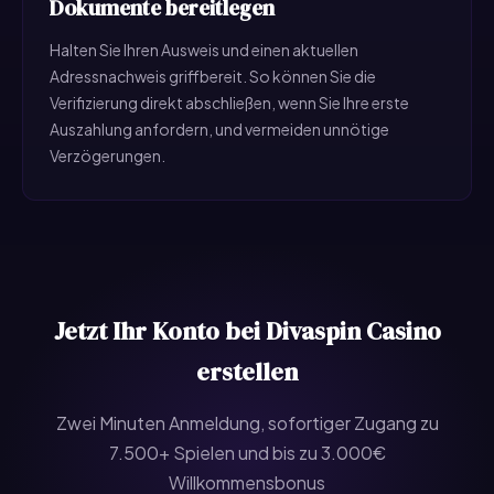
Dokumente bereitlegen
Halten Sie Ihren Ausweis und einen aktuellen
Adressnachweis griffbereit. So können Sie die
Verifizierung direkt abschließen, wenn Sie Ihre erste
Auszahlung anfordern, und vermeiden unnötige
Verzögerungen.
Jetzt Ihr Konto bei Divaspin Casino
erstellen
Zwei Minuten Anmeldung, sofortiger Zugang zu
7.500+ Spielen und bis zu 3.000€
Willkommensbonus