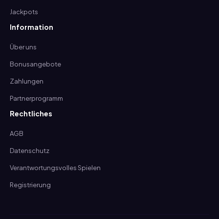
Jackpots
Information
Über uns
Bonusangebote
Zahlungen
Partnerprogramm
Rechtliches
AGB
Datenschutz
Verantwortungsvolles Spielen
Registrierung