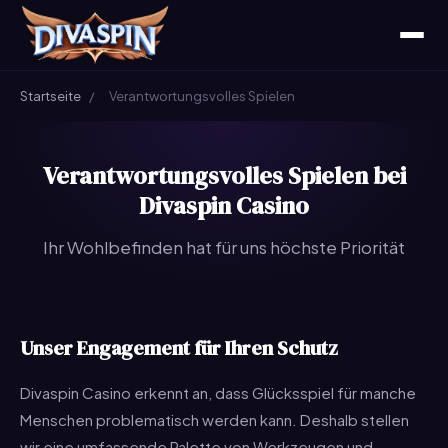
Startseite
/
Verantwortungsvolles Spielen
Verantwortungsvolles Spielen bei
Divaspin Casino
Ihr Wohlbefinden hat für uns höchste Priorität
Unser Engagement für Ihren Schutz
Divaspin Casino erkennt an, dass Glücksspiel für manche
Menschen problematisch werden kann. Deshalb stellen
wir eine umfassende Palette von Werkzeugen und