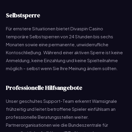
Selbstsperre
Für ernstere Situationen bietet Divaspin Casino
temporäre Selbstsperren von 24 Stunden bis sechs
Monaten sowie eine permanente, unwiderrufliche
Kontoschließung. Während einer aktiven Sperre ist keine
Anmeldung, keine Einzahlung und keine Spielteilnahme
möglich – selbst wenn Sie Ihre Meinung ändern sollten.
Professionelle Hilfsangebote
Unser geschultes Support-Team erkennt Warnsignale
frühzeitig und leitet betroffene Spieler einfühlsam an
professionelle Beratungsstellen weiter.
Partnerorganisationen wie die Bundeszentrale für