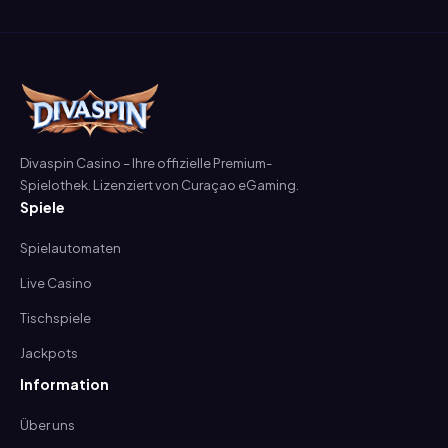
Divaspin Casino – Ihre offizielle Premium-
Spielothek. Lizenziert von Curaçao eGaming.
Spiele
Spielautomaten
Live Casino
Tischspiele
Jackpots
Information
Über uns